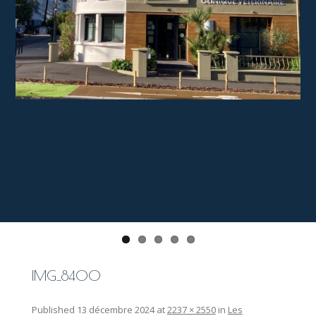
IMG_8400
Published
13 décembre 2024
at
2237 × 2550
in
Les