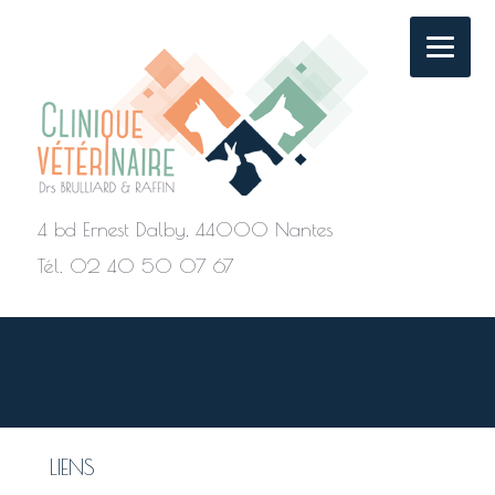
4 bd Ernest Dalby, 44000 Nantes
Tél. 02 40 50 07 67
LIENS