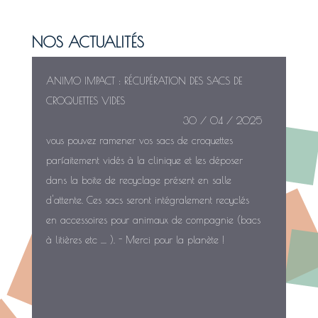
NOS ACTUALITÉS
ANIMO IMPACT : RÉCUPÉRATION DES SACS DE
CROQUETTES VIDES
30 / 04 / 2025
vous pouvez ramener vos sacs de croquettes
parfaitement vidés à la clinique et les déposer
dans la boite de recyclage présent en salle
d'attente. Ces sacs seront intégralement recyclés
en accessoires pour animaux de compagnie (bacs
à litières etc .... ). - Merci pour la planète !